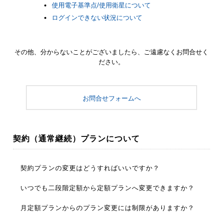
使用電子基準点/使用衛星について
ログインできない状況について
その他、分からないことがございましたら、ご遠慮なくお問合せく
ださい。
お問合せフォームへ
契約（通常継続）プランについて
契約プランの変更はどうすればいいですか？
契約プランを変更するためのページをWEBサイトにご用意
いつでも二段階定額から定額プランへ変更できますか？
しています。メインメニューの「お申込み」ボタンから、
「Webフォームからのお申込み方法」にあります
二段階定額を契約中で、急に多くの作業が必要となった時
[契約プラ
月定額プランからのプラン変更には制限がありますか？
ンの変更]
や、月末近くに接続時間が多い時、月途中時点でのお申込
ボタンを押して下さい。登録用のページに移動し