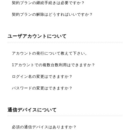
ます。
みでも、その月初めからの変更と見なすプラン変更をお受
最低3カ月間継続のプランとしています。例えば4月1日を
契約プランの継続手続きは必要ですか？
けしています。月末２営業日前までに変更の登録を行って
開始日とした場合には、7月1日になるまでプランを変更す
下さい。
ることはできません。4月10日を開始日(日割り計算がある)
お客様からの変更・解除のお申込みが無い限り、現状の継
契約プランの解除はどうすればいいですか？
とした場合には、5月、6月、7月を3カ月とするため、8月1
続とします。例えば月定額をご利用の場合には、3カ月経
日になるまでプランを変更することはできません。
過後もそのまま月定額としてご利用できます。(尚、最低期
アカウントとして登録頂いたメールアドレスから、サポー
間の3ヶ月は経過していますので、翌月に二段階定額に変
トのアドレス（support@terasat.co.jp）に対して、契約解
ユーザアカウントについて
更することは可能です。) 半年定額、年間定額の場合も同
除の旨をご一報頂くか、お電話にてその旨ご連絡下さい。
様に、新たに、同一定額プランの開始とします。
アカウントの発行について教えて下さい。
お客様からのお申し込みを受けて、システム利用アカウン
1アカウントでの複数台数利用はできますか？
トを発行し
VRSシステム
に登録しています。そのお客様の
アカウント情報(ログイン名、パスワードなど)は、VRSシ
1つのアカウントを複数台に登録することは可能です。た
ログイン名の変更はできますか？
ステムから登録頂いたメールアドレス宛てに自動送信され
だし、同時に接続することはできません。
ます。タイトルが「Trimble Pivot Web WEB/TNC アカウ
お客様操作での変更はできません。ログイン名の変更を希
パスワードの変更はできますか？
ントが作成されました」、「契約内容のご連絡」の２本の
望される場合には、アカウントとして登録頂いたメールア
メールです。
ドレスから、サポートのアドレス
お客様操作で変更することができます。PC上での会員専
（support@terasat.co.jp）に対して、ご希望のログイン名
用WEBサイトPivot Webのメインメニューから「Home」
通信デバイスについて
とともに変更の旨をご一報頂くか、お電話にてその旨ご連
– 「マイアカウント」 – 「パスワード変更」を選択して下
絡下さい。
さい。
必須の通信デバイスはありますか？