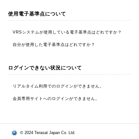
トなどの情報を確認する場合には、ボタン横の「詳細」に
を選択後、操作列の(i)を押してください。使用時間および
会員専用WEBサイトPivot Webをスマートフォン上で表示
チェックマークを付けます。尚、二段階定額プランにおけ
残り時間を表示します。使用時間が、利用限度時間に対し
した後、PC版サイトとして再表示して下さい。
使用電子基準点について
るご利用時間としての対象は、「接続時間」ではなく「配
て80%、95%、100%を超えた段階でお知らせメールで通
信時間」です。
知致します。プリペイドの追加購入をご希望される場合に
は、
プリペイド販売店
にご相談下さい。
VRSシステムが使用している電子基準点はどれですか？
テラサット・ジャパンのVRSシステムは、全国の1300点程
自分が使用した電子基準点はどれですか？
度ある電子基準点の中から、信号が不調な点(電波干渉を受
けている可能性あり)、信号捕捉率が低い点などを除外した
テラサット・ジャパンのVRSシステムは、仮想基準点を算
うえで、ネットワーク網計算処理を行っています。
出するためにユーザ観測地点を含む地域全体の電子基準点
ログインできない状況について
を使用していますが、その中から特に観測地点に近い３点
をリストアップする機能をPC上での会員専用WEBサイト
Pivot Web にご用意しています。Pivot Webメインメニュ
リアルタイム利用でのログインができません。
ーから「Home」 – 「近傍電子基準点検索」機能をご利用
下さい。
テラサット・ジャパンのデータ配信サービスは、インター
会員専用サイトへのログインができません。
ネットを利用しています。
そのため、最初に、ご利用のコントローラ上でインターネ
会員専用サイトへは、二段階のログインが必要です。ログ
ットができるかどうかを確認して下さい。
イン時の入力情報につきましてはアカウント登録時に送信
インターネットの接続に際し『無線通信』をご利用の場合
しておりますタイトル「契約内容のご連絡」のメールをご
には、
確認ください。
コラム
を参考にして下さい。
© 2024 Terasat Japan Co. Ltd.
・一段階目：ユーザ名、パスワード が必要です。(メール
次に、ご契約のプランがリアルタイムでご利用可能かどう