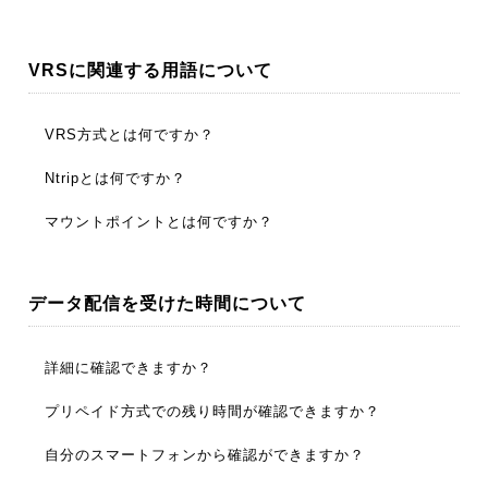
テラサット・ジャパンは、Ntripを利用したGNSS補正デー
タの配信のみに対応しています。そのため、データ配信を
VRSに関連する用語について
ご利用頂くにはGNSS受信機を操作するコントローラがイ
ンターネットを利用できる必要がありますが、コントロー
ラとVRSシステム間のインターネット接続に関して、通信
VRS方式とは何ですか？
デバイスの種別は問いません。
ネットワーク型RTK-GNSS観測の仮想基準点方式のこと
Ntripとは何ですか？
で、VRSはVirtual Reference Stationの略です。指定した位
置に仮想の基準局を設置(基準点が設置されていると想定)
Networked Transport of RTCM via Internet Protocol の略
マウントポイントとは何ですか？
し、その仮想の基準局から出力されるであろうGNSS補正
で、RTK-GNSSの測位に利用するGNSS補正データを、イ
データを全国の電子基準点データから算出しています。
ンターネットを利用して送受信するための通信プロトコル
NtripからのRTK-GNSS補正データ用ストリームに付けられ
VRSのユーザは、その算出される補正データをインターネ
です。インターネットのWEBサイト閲覧時に利用されてい
たIDのことです。マウントポイントを指示することで
データ配信を受けた時間について
ットや携帯電話などを利用して取得します。
る通信プロトコルであるHTTPをベースとしています。
「
GNSS補正データの種類
」と「
配信サービスの方式
」が
選択されます。
詳細に確認できますか？
会員専用WEBサイトPivot Webで確認ができます。Pivot
プリペイド方式での残り時間が確認できますか？
Webメインメニューから「Home」 – 「マイアカウント」
– 「セッション」を選択後、[セッションを表示]ボタンを
会員専用WEBサイトPivot Webで確認ができます。Pivot
自分のスマートフォンから確認ができますか？
押して下さい。開始時間・終了時間、利用マウントポイン
Webメインメニューから「Home」 – 「有効な契約内容」