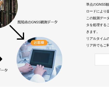
準点のGNSS
ロードにより
この観測デー
タを処理する
きます。
リアルタイム
リア外でもご