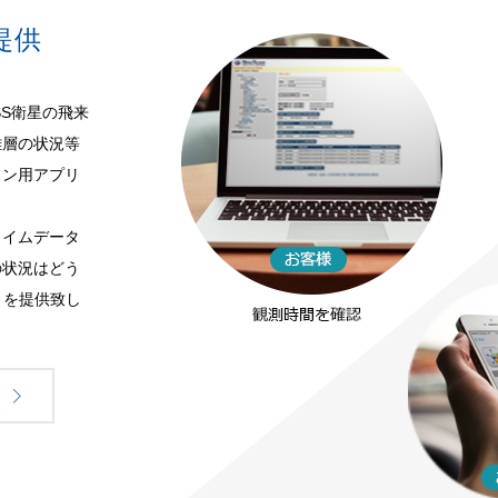
提供
SS衛星の飛来
離層の状況等
ォン用アプリ
タイムデータ
の状況はどう
トを提供致し