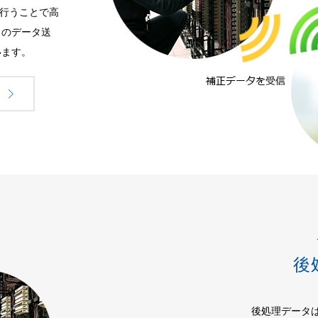
を行うことで高
とのデータ送
います。
後
後処理データ