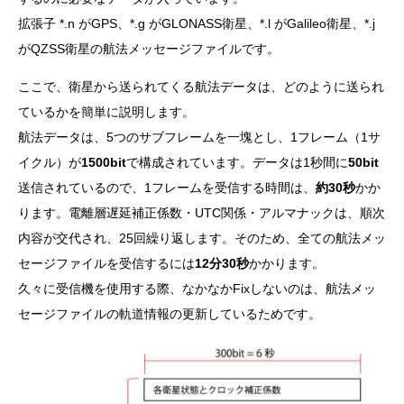
拡張子 *.n がGPS、*.g がGLONASS衛星、*.l がGalileo衛星、*.j
がQZSS衛星の航法メッセージファイルです。
ここで、衛星から送られてくる航法データは、どのように送られ
ているかを簡単に説明します。
航法データは、5つのサブフレームを一塊とし、1フレーム（1サ
イクル）が
1500bit
で構成されています。データは1秒間に
50bit
送信されているので、1フレームを受信する時間は、
約30秒
かか
ります。電離層遅延補正係数・UTC関係・アルマナックは、順次
内容が交代され、25回繰り返します。そのため、全ての航法メッ
セージファイルを受信するには
12分30秒
かかります。
久々に受信機を使用する際、なかなかFixしないのは、航法メッ
セージファイルの軌道情報の更新しているためです。