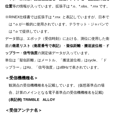
位置
等の情報が入っています。拡張子は *.o、*.obs、*.rnx です。
※RINEX仕様書では拡張子は *.rnx と表記していますが、日本で
は *.o が一般的に使用されています。テラサット・ジャパンで
は *.o で提供しています。
データ部は、エポック（受信時刻）における、測位に使用した衛
星の
衛星リスト（衛星番号で表記）
・
疑似距離
・
搬送波位相
・
ド
ップラー
・
信号強度
の測定値データが入っています。
単位は「疑似距離」はメートル、「搬送波位相」はcycle、「ド
ップラー」はHz、「信号強度」はdBHzで表されています。
＜受信機機種名＞
観測点の受信機機種名を記載しています。 (仮想基準点の場
合、計算のメインとなる電子基準点の受信機機種名を記載)
(表記例) TRIMBLE ALLOY
＜受信アンテナ名＞