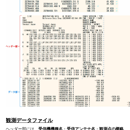
観測データファイル
ヘッダー部には、
受信機機種名
・
受信アンテナ名
・
観測点の概略