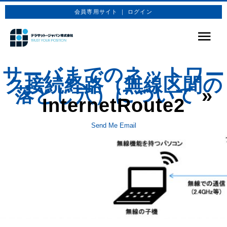
会員専用サイト ｜ ログイン
サービス
サーバまでのネットワー
ク接続経路（無線区間の
商品プラン
落とし穴）について
»
InternetRoute2
技術情報
Send Me Email
企業情報
お問合せ
お申込み