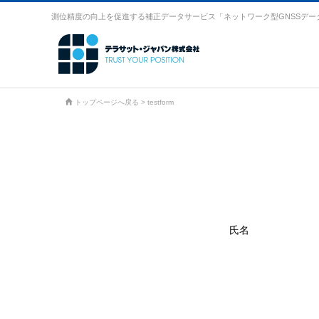
測位精度の向上を促進する補正データサービス「ネットワーク型GNSSデー
トップページへ戻る
>
testform
氏名