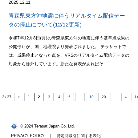
2025.12.11
青森県東方沖地震に伴うリアルタイム配信デー
タの停止について(12/12更新)
令和7年12月8日(月)の青森県東方沖の地震に伴う基準点成果の
公開停止が、国土地理院より発表されました。 テラサットで
は、成果停止となった点を、VRSのリアルタイム配信データの
対象から除外しています。新たな発表があればそ …
2 / 27
«
1
2
3
4
5
...
10
20
...
»
L
© 2024 Terasat Japan Co. Ltd.
PRIVACY POLICY
｜
特定商取引に関する表記