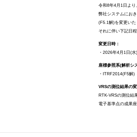
令和8年4月1日よ
弊社システムにおき
(F5.1解)を変更い
それに伴い下記日程よ
変更日時：
・2026年4月1日(水)
座標参照系(解析シ
・ITRF2014(F5解) 
VRSの測位結果の
RTK-VRSの測位
電子基準点の成果座