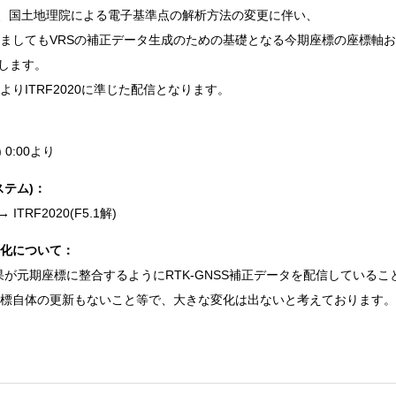
り、国土地理院による電子基準点の解析方法の変更に伴い、
ましてもVRSの補正データ生成のための基礎となる今期座標の座標軸
たします。
りITRF2020に準じた配信となります。
 0:00より
ステム)：
→ ITRF2020(F5.1解)
変化について：
結果が元期座標に整合するようにRTK-GNSS補正データを配信しているこ
標自体の更新もないこと等で、大きな変化は出ないと考えております。