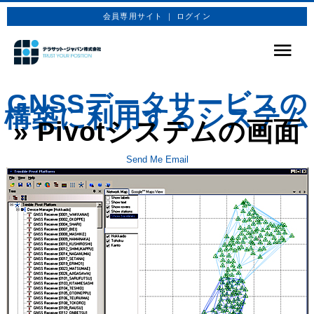
会員専用サイト ｜ ログイン
サービス
GNSSデータサービスの
構築に利用するシステム
商品プラン
» Pivotシステムの画面
技術情報
Send Me Email
企業情報
お問合せ
お申込み