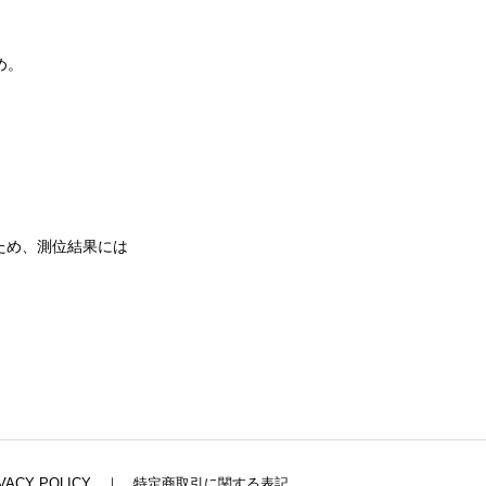
め。
ため、測位結果には
VACY POLICY
｜
特定商取引に関する表記