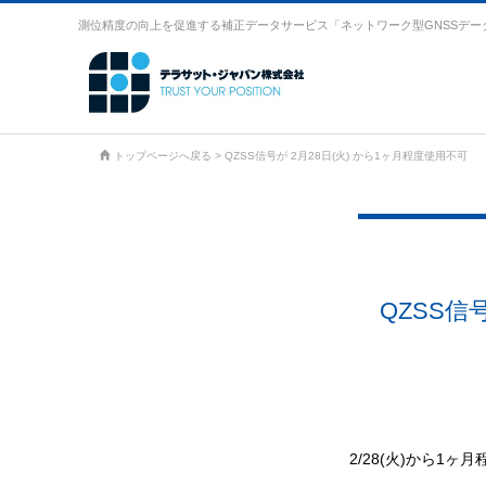
測位精度の向上を促進する補正データサービス「ネットワーク型GNSSデー
トップページへ戻る
>
QZSS信号が 2月28日(火) から1ヶ月程度使用不可
QZSS信
2/28(火)から1