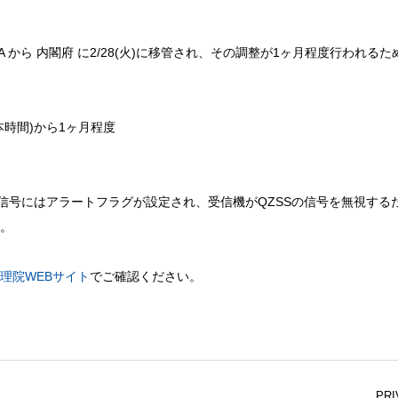
XA から 内閣府 に2/28(火)に移管され、その調整が1ヶ月程度行われるた
0(日本時間)から1ヶ月程度
の信号にはアラートフラグが設定され、受信機がQZSSの信号を無視する
。
理院WEBサイト
でご確認ください。
PRI