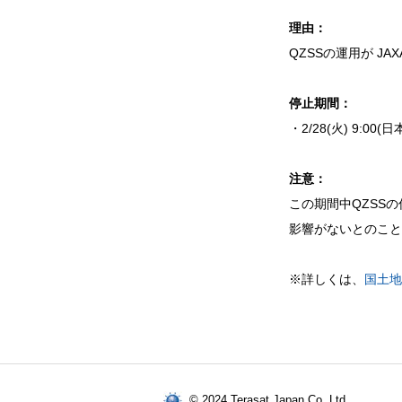
理由：
QZSSの運用が JA
停止期間：
・2/28(火) 9:0
注意：
この期間中QZSS
影響がないとのこと
※詳しくは、
国土地
© 2024 Terasat Japan Co. Ltd.